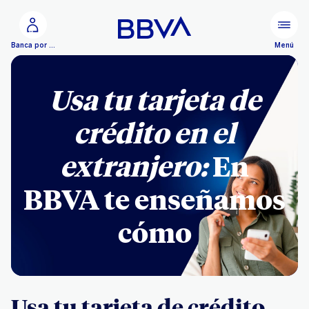
Ir al contenido principal
Menú
Banca por Internet
Usa tu tarjeta de
crédito en el
extranjero:
En
BBVA te enseñamos
cómo
Usa tu tarjeta de crédito