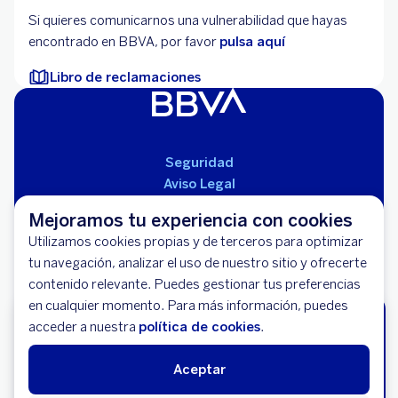
Si quieres comunicarnos una vulnerabilidad que hayas
encontrado en BBVA, por favor
pulsa aquí
Libro de reclamaciones
Seguridad
Aviso Legal
Cláusulas Generales de Contratación
Mejoramos tu experiencia con cookies
Mapa del Sitio
Utilizamos cookies propias y de terceros para optimizar
Libro de Reclamaciones
tu navegación, analizar el uso de nuestro sitio y ofrecerte
Llámanos (01) 595-0000
contenido relevante. Puedes gestionar tus preferencias
Banco BBVA Perú - RUC 20100130204
en cualquier momento. Para más información, puedes
Av. República de Panamá 3055 - San Isidro
Solicita tu Tarjeta de Crédito BBVA
acceder a nuestra
política de cookies
.
Miles de descuentos y Paga en Cuotas
sin Intereses.
Aceptar