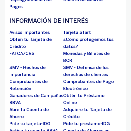
Pagos
INFORMACIÓN DE INTERÉS
Avisos Importantes
Tarjeta Start
Obtén tu Tarjeta de
¿Cómo protegemos tus
Crédito
datos?
FATCA/CRS
Monedas y Billetes de
BCR
SMV - Hechos de
SMV - Defensa de los
Importancia
derechos de clientes
Comprobantes de
Comprobantes de Pago
Retención
Electrónico
Ganadores de Campañas
Obtén tu Préstamo
BBVA
Online
Abre tu Cuenta de
Adquiere tu Tarjeta de
Ahorro
Crédito
Pide tu tarjeta-IDG
Pide tu prestamo-IDG
Activa tu cuenta BBVA
Cuenta de Ahorros en