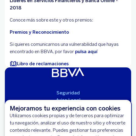
Líderes en Servicios Financieros y Banca Online -
2018
Conoce más sobre este y otros premios:
Premios y Reconocimiento
Si quieres comunicarnos una vulnerabilidad que hayas
encontrado en BBVA, por favor
pulsa aquí
Libro de reclamaciones
Seguridad
Aviso Legal
Mejoramos tu experiencia con cookies
Cláusulas Generales de Contratación
Solicita tu Tarjeta de Crédito BBVA
Mapa del Sitio
Utilizamos cookies propias y de terceros para optimizar
Miles de descuentos y Paga en Cuotas
Libro de Reclamaciones
tu navegación, analizar el uso de nuestro sitio y ofrecerte
sin Intereses.
Llámanos (01) 595-0000
contenido relevante. Puedes gestionar tus preferencias