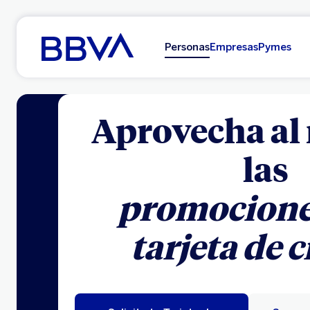
Ir al contenido principal
Personas
Empresas
Pymes
Aprovecha a
las
promociones
tarjeta de 