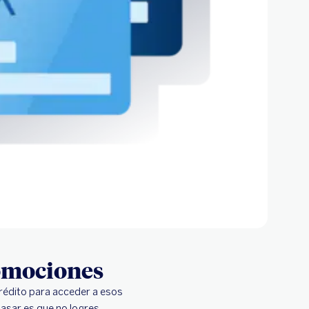
romociones
crédito para acceder a esos
asar es que no logres