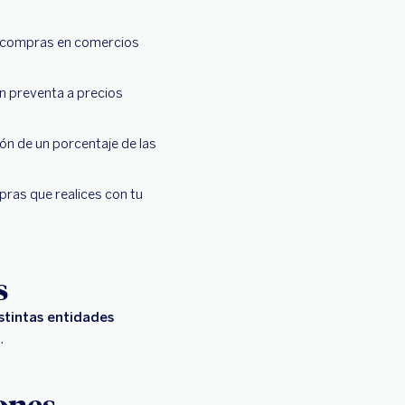
en compras en comercios
en preventa a precios
ón de un porcentaje de las
ras que realices con tu
s
stintas entidades
a.
ones