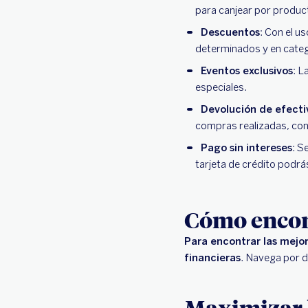
para canjear por produc
Descuentos
: Con el u
determinados y en categ
Eventos exclusivos
: L
especiales.
Devolución de efecti
compras realizadas, co
Pago sin intereses
: S
tarjeta de crédito podrá
Cómo encon
Para encontrar las mejor
financieras
. Navega por d
Maximizar l