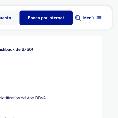
cuenta
Banca por Internet
Menú
 cashback de S/50!
 Notification del App BBVA.
: