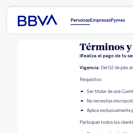
Ir al contenido principal
Personas
Empresas
Pymes
Términos y
¡Realiza el pago de tu s
Vigencia:
Del 02 de julio al 
Requisitos:
Ser titular de una Cuen
No necesitas inscripció
Aplica exclusivamente 
Participan todos los client