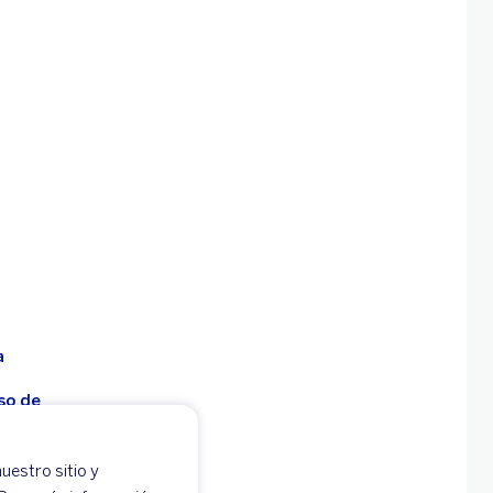
a
so de
uestro sitio y
 -