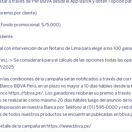
star a través de Plin BBVA desde el App BBVA y obtén 1 opción para
remio por cliente)
Fondo promocional: S/5,000)
liente.
ual con intervención de un Notario de Lima para elegir a los 100 gan
) -> Se considerará para el cálculo de las opciones todas las ope
07/2025
las condiciones de la campaña serán notificados a través del corr
 Banco BBVA Perú, en un plazo no mayor a 10 días hábiles desde la 
anco https://bbva.pe/. Los ganadores recibirán su premio a través
 se realizarán como máximo 20 días hábiles luego del anuncio de 
isposición en nuestra Banca por Teléfono al (01) 595-0000 y red d
fas de todos nuestros productos se encuentran publicadas en bbva.
etalle de la campaña en https://www.bbva.pe/