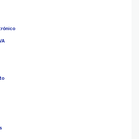
trónico
VA
to
s