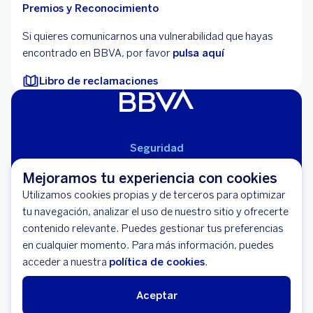
Premios y Reconocimiento
Si quieres comunicarnos una vulnerabilidad que hayas
encontrado en BBVA, por favor
pulsa aquí
Libro de reclamaciones
Seguridad
Aviso Legal
Mejoramos tu experiencia con cookies
Cláusulas Generales de Contratación
Utilizamos cookies propias y de terceros para optimizar
Mapa del Sitio
tu navegación, analizar el uso de nuestro sitio y ofrecerte
Libro de Reclamaciones
contenido relevante. Puedes gestionar tus preferencias
Llámanos (01) 595-0000
en cualquier momento. Para más información, puedes
Banco BBVA Perú - RUC 20100130204
acceder a nuestra
política de cookies
.
Av. República de Panamá 3055 - San Isidro
Aceptar