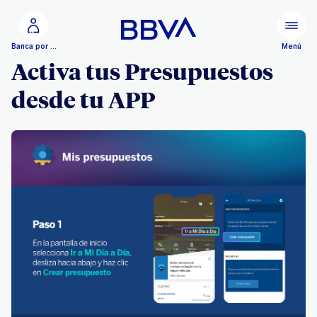
Ir al contenido principal
Menú
Banca por Internet
Activa tus Presupuestos
desde tu APP