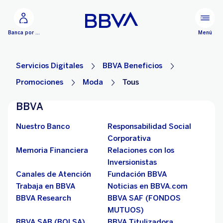
Ir al contenido principal
Menú
Banca por Internet
Servicios Digitales
BBVA Beneficios
Promociones
Moda
Tous
BBVA
Nuestro Banco
Responsabilidad Social
Corporativa
Memoria Financiera
Relaciones con los
Inversionistas
Canales de Atención
Fundación BBVA
Trabaja en BBVA
Noticias en BBVA.com
BBVA Research
BBVA SAF (FONDOS
MUTUOS)
BBVA SAB (BOLSA)
BBVA Titulizadora