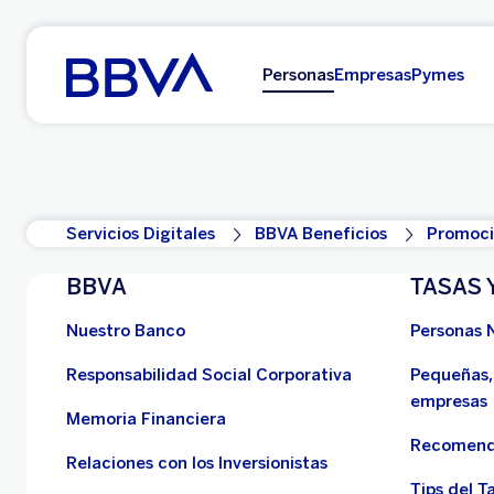
Ir al contenido principal
Personas
Empresas
Pymes
Servicios Digitales
BBVA Beneficios
Promoci
BBVA
TASAS 
Nuestro Banco
Personas 
Responsabilidad Social Corporativa
Pequeñas,
empresas
Memoria Financiera
Recomend
Relaciones con los Inversionistas
Tips del Ta