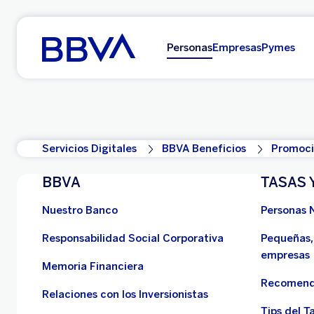
Ir al contenido principal
Personas
Empresas
Pymes
Servicios Digitales
BBVA Beneficios
Promoci
BBVA
TASAS 
Nuestro Banco
Personas 
Responsabilidad Social Corporativa
Pequeñas,
empresas
Memoria Financiera
Recomend
Relaciones con los Inversionistas
Tips del Ta