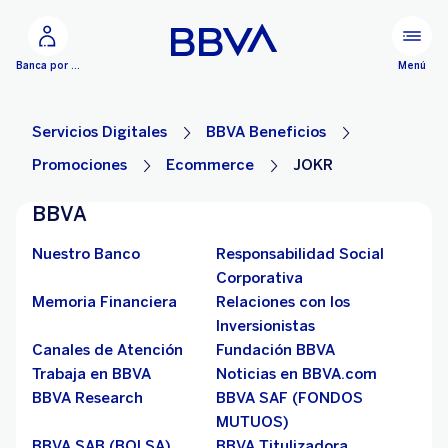
Ir al contenido principal
Menú
Banca por Internet
Servicios Digitales
BBVA Beneficios
Promociones
Ecommerce
JOKR
BBVA
Nuestro Banco
Responsabilidad Social
Corporativa
Memoria Financiera
Relaciones con los
Inversionistas
Canales de Atención
Fundación BBVA
Trabaja en BBVA
Noticias en BBVA.com
BBVA Research
BBVA SAF (FONDOS
MUTUOS)
BBVA SAB (BOLSA)
BBVA Titulizadora