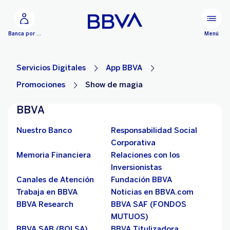
Ir al contenido principal
Menú
Banca por Internet
Servicios Digitales
App BBVA
Promociones
Show de magia
BBVA
Nuestro Banco
Responsabilidad Social
Corporativa
Memoria Financiera
Relaciones con los
Inversionistas
Canales de Atención
Fundación BBVA
Trabaja en BBVA
Noticias en BBVA.com
BBVA Research
BBVA SAF (FONDOS
MUTUOS)
BBVA SAB (BOLSA)
BBVA Titulizadora