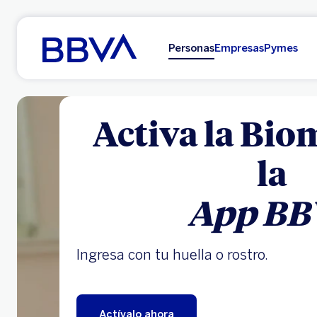
Ir al contenido principal
Personas
Empresas
Pymes
Activa la Bio
la
App BB
Ingresa con tu huella o rostro.
Actívalo ahora