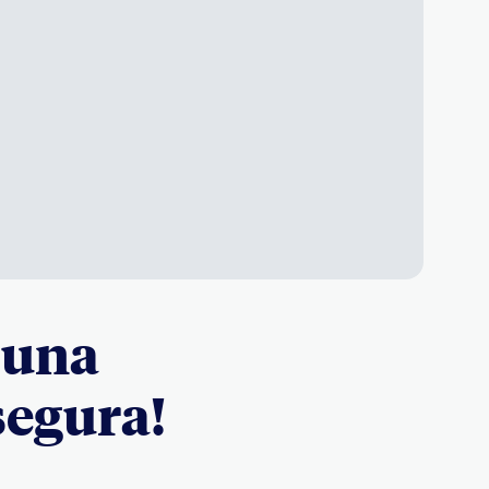
 una
segura!