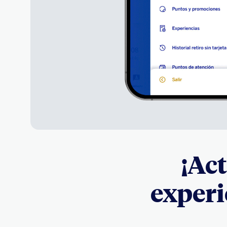
¡Ac
experi