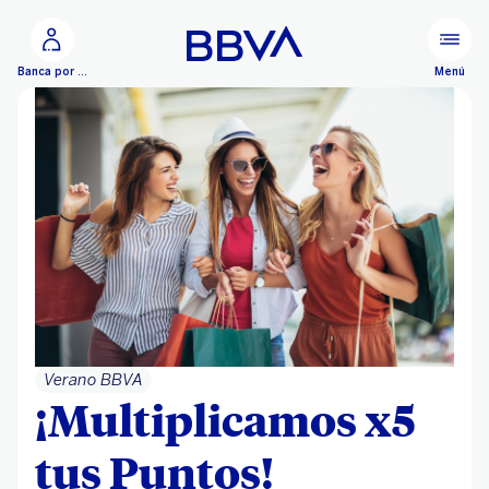
Ir al contenido principal
Menú
Banca por Internet
Verano BBVA
¡Multiplicamos x5
tus Puntos!