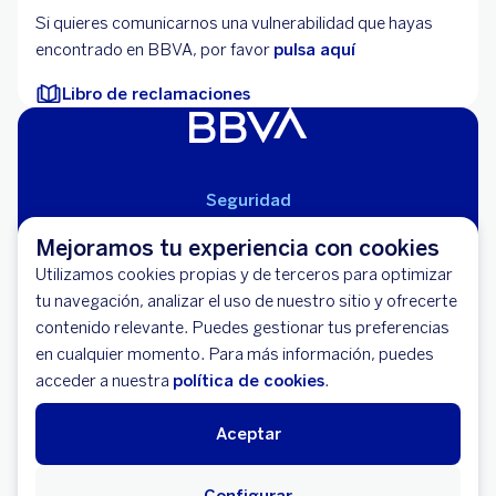
Si quieres comunicarnos una vulnerabilidad que hayas
encontrado en BBVA, por favor
pulsa aquí
Libro de reclamaciones
Seguridad
Aviso Legal
Mejoramos tu experiencia con cookies
Cláusulas Generales de Contratación
Utilizamos cookies propias y de terceros para optimizar
Mapa del Sitio
tu navegación, analizar el uso de nuestro sitio y ofrecerte
Libro de Reclamaciones
contenido relevante. Puedes gestionar tus preferencias
Llámanos (01) 595-0000
en cualquier momento. Para más información, puedes
Banco BBVA Perú - RUC 20100130204
acceder a nuestra
política de cookies
.
Av. República de Panamá 3055 - San Isidro
Aceptar