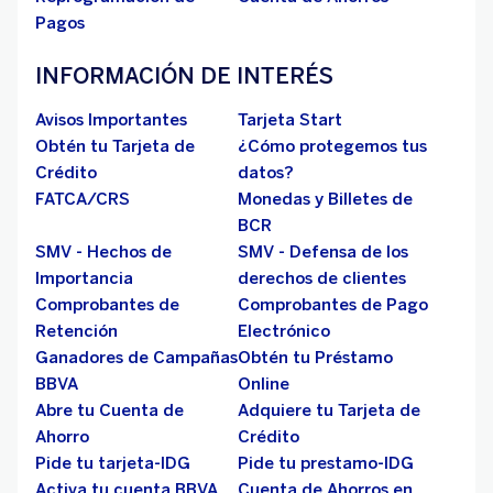
Pagos
INFORMACIÓN DE INTERÉS
Avisos Importantes
Tarjeta Start
Obtén tu Tarjeta de
¿Cómo protegemos tus
Crédito
datos?
FATCA/CRS
Monedas y Billetes de
BCR
SMV - Hechos de
SMV - Defensa de los
Importancia
derechos de clientes
Comprobantes de
Comprobantes de Pago
Retención
Electrónico
Ganadores de Campañas
Obtén tu Préstamo
BBVA
Online
Abre tu Cuenta de
Adquiere tu Tarjeta de
Ahorro
Crédito
Pide tu tarjeta-IDG
Pide tu prestamo-IDG
Activa tu cuenta BBVA
Cuenta de Ahorros en