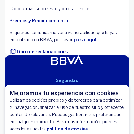
Conoce más sobre este y otros premios:
Premios y Reconocimiento
Si quieres comunicarnos una vulnerabilidad que hayas
encontrado en BBVA, por favor
pulsa aquí
Libro de reclamaciones
Seguridad
Aviso Legal
Mejoramos tu experiencia con cookies
Cláusulas Generales de Contratación
Utilizamos cookies propias y de terceros para optimizar
Mapa del Sitio
tu navegación, analizar el uso de nuestro sitio y ofrecerte
Libro de Reclamaciones
contenido relevante. Puedes gestionar tus preferencias
Llámanos (01) 595-0000
en cualquier momento. Para más información, puedes
Banco BBVA Perú - RUC 20100130204
acceder a nuestra
política de cookies
.
Av. República de Panamá 3055 - San Isidro