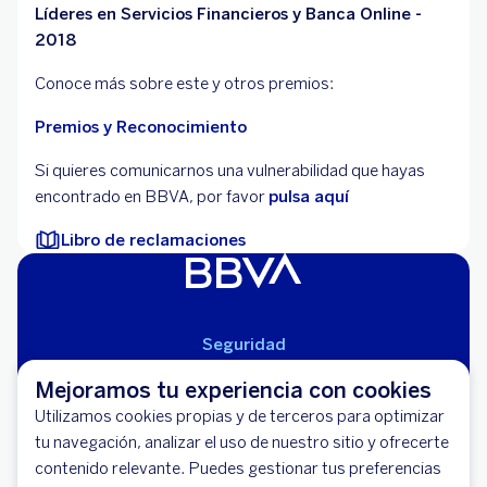
Líderes en Servicios Financieros y Banca Online -
2018
Conoce más sobre este y otros premios:
Premios y Reconocimiento
Si quieres comunicarnos una vulnerabilidad que hayas
encontrado en BBVA, por favor
pulsa aquí
Libro de reclamaciones
Seguridad
Aviso Legal
Mejoramos tu experiencia con cookies
Cláusulas Generales de Contratación
Utilizamos cookies propias y de terceros para optimizar
Mapa del Sitio
tu navegación, analizar el uso de nuestro sitio y ofrecerte
Libro de Reclamaciones
contenido relevante. Puedes gestionar tus preferencias
Llámanos (01) 595-0000