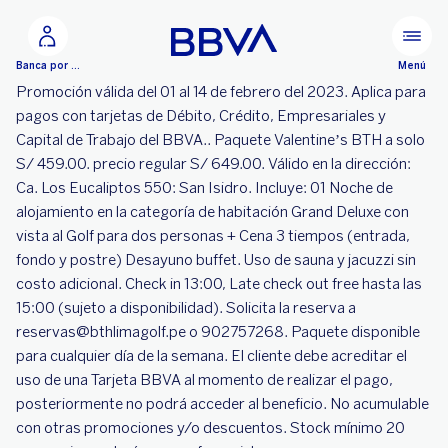
Ir al contenido principal
Menú
Banca por Internet
Promoción válida del 01 al 14 de febrero del 2023. Aplica para
pagos con tarjetas de Débito, Crédito, Empresariales y
Capital de Trabajo del BBVA.. Paquete Valentine’s BTH a solo
S/ 459.00. precio regular S/ 649.00. Válido en la dirección:
Ca. Los Eucaliptos 550: San Isidro. Incluye: 01 Noche de
alojamiento en la categoría de habitación Grand Deluxe con
vista al Golf para dos personas + Cena 3 tiempos (entrada,
fondo y postre) Desayuno buffet. Uso de sauna y jacuzzi sin
costo adicional. Check in 13:00, Late check out free hasta las
15:00 (sujeto a disponibilidad). Solicita la reserva a
reservas@bthlimagolf.pe o 902757268. Paquete disponible
para cualquier día de la semana. El cliente debe acreditar el
uso de una Tarjeta BBVA al momento de realizar el pago,
posteriormente no podrá acceder al beneficio. No acumulable
con otras promociones y/o descuentos. Stock mínimo 20