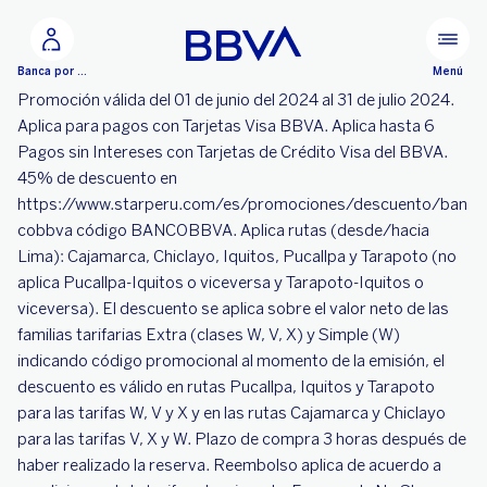
Ir al contenido principal
Menú
Banca por Internet
Promoción válida del 01 de junio del 2024 al 31 de julio 2024.
Aplica para pagos con Tarjetas Visa BBVA. Aplica hasta 6
Pagos sin Intereses con Tarjetas de Crédito Visa del BBVA.
45% de descuento en
https://www.starperu.com/es/promociones/descuento/ban
cobbva código BANCOBBVA. Aplica rutas (desde/hacia
Lima): Cajamarca, Chiclayo, Iquitos, Pucallpa y Tarapoto (no
aplica Pucallpa-Iquitos o viceversa y Tarapoto-Iquitos o
viceversa). El descuento se aplica sobre el valor neto de las
familias tarifarias Extra (clases W, V, X) y Simple (W)
indicando código promocional al momento de la emisión, el
descuento es válido en rutas Pucallpa, Iquitos y Tarapoto
para las tarifas W, V y X y en las rutas Cajamarca y Chiclayo
para las tarifas V, X y W. Plazo de compra 3 horas después de
haber realizado la reserva. Reembolso aplica de acuerdo a