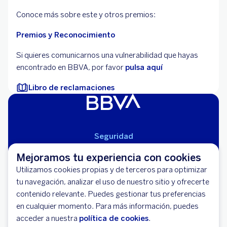
Conoce más sobre este y otros premios:
Premios y Reconocimiento
Si quieres comunicarnos una vulnerabilidad que hayas
encontrado en BBVA, por favor
pulsa aquí
Libro de reclamaciones
Seguridad
Aviso Legal
Mejoramos tu experiencia con cookies
Cláusulas Generales de Contratación
Utilizamos cookies propias y de terceros para optimizar
Mapa del Sitio
tu navegación, analizar el uso de nuestro sitio y ofrecerte
Libro de Reclamaciones
contenido relevante. Puedes gestionar tus preferencias
Llámanos (01) 595-0000
en cualquier momento. Para más información, puedes
Banco BBVA Perú - RUC 20100130204
acceder a nuestra
política de cookies
.
Av. República de Panamá 3055 - San Isidro