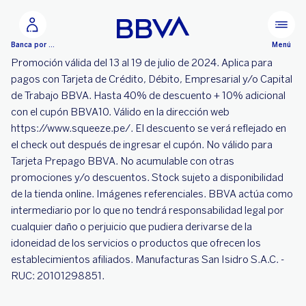
Ir al contenido principal
Menú
Banca por Internet
Promoción válida del 13 al 19 de julio de 2024. Aplica para
pagos con Tarjeta de Crédito, Débito, Empresarial y/o Capital
de Trabajo BBVA. Hasta 40% de descuento + 10% adicional
con el cupón BBVA10. Válido en la dirección web
https://www.squeeze.pe/. El descuento se verá reflejado en
el check out después de ingresar el cupón. No válido para
Tarjeta Prepago BBVA. No acumulable con otras
promociones y/o descuentos. Stock sujeto a disponibilidad
de la tienda online. Imágenes referenciales. BBVA actúa como
intermediario por lo que no tendrá responsabilidad legal por
cualquier daño o perjuicio que pudiera derivarse de la
idoneidad de los servicios o productos que ofrecen los
establecimientos afiliados. Manufacturas San Isidro S.A.C. -
RUC: 20101298851.