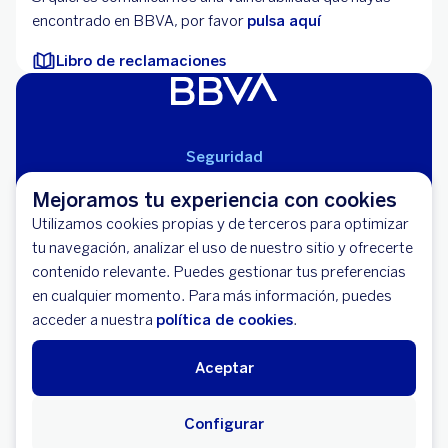
encontrado en BBVA, por favor
pulsa aquí
Libro de reclamaciones
Seguridad
Aviso Legal
Mejoramos tu experiencia con cookies
Cláusulas Generales de Contratación
Utilizamos cookies propias y de terceros para optimizar
Mapa del Sitio
tu navegación, analizar el uso de nuestro sitio y ofrecerte
Libro de Reclamaciones
contenido relevante. Puedes gestionar tus preferencias
Llámanos (01) 595-0000
en cualquier momento. Para más información, puedes
Banco BBVA Perú - RUC 20100130204
acceder a nuestra
política de cookies
.
Av. República de Panamá 3055 - San Isidro
Aceptar
Configurar