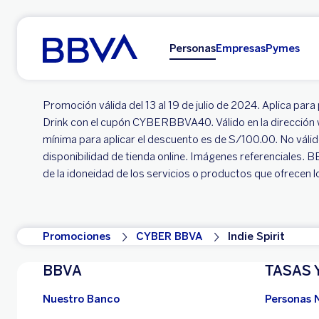
Ir al contenido principal
Personas
Empresas
Pymes
Promoción válida del 13 al 19 de julio de 2024. Aplica pa
Drink con el cupón CYBERBBVA40. Válido en la dirección w
mínima para aplicar el descuento es de S/100.00. No vál
disponibilidad de tienda online. Imágenes referenciales. 
de la idoneidad de los servicios o productos que ofrecen 
Promociones
CYBER BBVA
Indie Spirit
BBVA
TASAS 
Nuestro Banco
Personas 