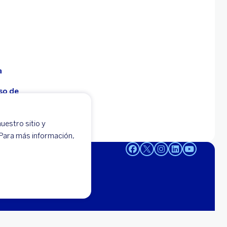
a
so de
uestro sitio y
 -
 Para más información,
95-0000