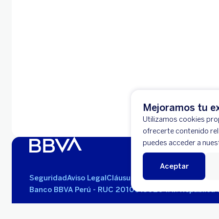
Mejoramos tu ex
Utilizamos cookies prop
ofrecerte contenido re
puedes acceder a nues
Aceptar
Seguridad
Aviso Legal
Cláusulas Generales de Contra
Banco BBVA Perú - RUC 20100130204
Av. República