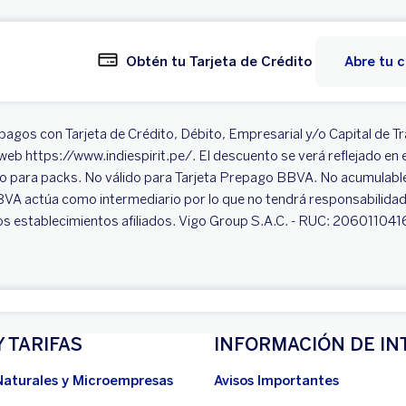
Obtén tu Tarjeta de Crédito
Abre tu 
ra pagos con Tarjeta de Crédito, Débito, Empresarial y/o Capital d
eb https://www.indiespirit.pe/. El descuento se verá reflejado en 
ido para packs. No válido para Tarjeta Prepago BBVA. No acumulab
BBVA actúa como intermediario por lo que no tendrá responsabilidad 
los establecimientos afiliados. Vigo Group S.A.C. - RUC: 206011041
Y TARIFAS
INFORMACIÓN DE IN
Naturales y Microempresas
Avisos Importantes