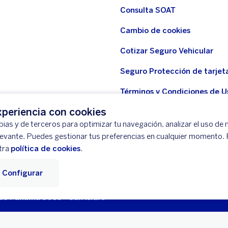
Consulta SOAT
Cambio de cookies
Cotizar Seguro Vehicular
Seguro Protección de tarjet
Términos y Condiciones de U
WhatsApp BBVA
periencia con cookies
ias y de terceros para optimizar tu navegación, analizar el uso de n
Seguro Protección de tarjeta
levante. Puedes gestionar tus preferencias en cualquier momento.
Seguridad
tra
política de cookies
.
Configurar
tación
Mapa del Sitio
Libro de Reclamaciones
Llámanos (01) 5
 de Panamá 3055 - San Isidro