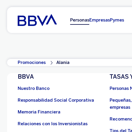
Ir al contenido principal
Personas
Empresas
Pymes
Promociones
Alania
BBVA
TASAS 
Nuestro Banco
Personas 
Responsabilidad Social Corporativa
Pequeñas,
empresas
Memoria Financiera
Recomend
Relaciones con los Inversionistas
Tips del Ta