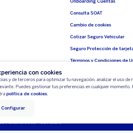
Onboarding Cuentas
Consulta SOAT
Cambio de cookies
Cotizar Seguro Vehicular
Seguro Protección de tarjet
Términos y Condiciones de U
WhatsApp BBVA
periencia con cookies
ias y de terceros para optimizar tu navegación, analizar el uso de n
Seguro Protección de tarjeta
levante. Puedes gestionar tus preferencias en cualquier momento.
Seguridad
tra
política de cookies
.
Configurar
tación
Mapa del Sitio
Libro de Reclamaciones
Llámanos (01) 5
 de Panamá 3055 - San Isidro