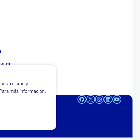
a
so de
uestro sitio y
 -
 Para más información,
95-0000