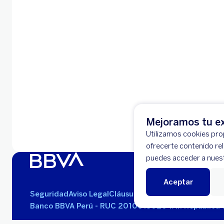
Mejoramos tu ex
Utilizamos cookies prop
ofrecerte contenido re
puedes acceder a nues
Aceptar
Seguridad
Aviso Legal
Cláusulas Generales de Contra
Banco BBVA Perú - RUC 20100130204
Av. República