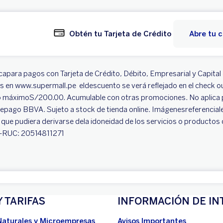
Obtén tu Tarjeta de Crédito
Abre tu 
capara pagos con Tarjeta de Crédito, Débito, Empresarial y Capita
as en www.supermall.pe eldescuento se verá reflejado en el check
 máximoS/200.00. Acumulable con otras promociones. No aplica pa
epago BBVA. Sujeto a stock de tienda online. Imágenesreferencial
 que pudiera derivarse dela idoneidad de los servicios o productos 
 -RUC: 20514811271
Y TARIFAS
INFORMACIÓN DE IN
Naturales y Microempresas
Avisos Importantes