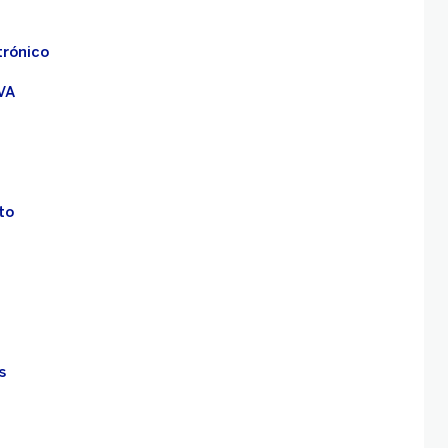
trónico
VA
to
s