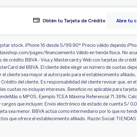
Obtén tu Tarjeta de Crédito
Abre tu 
 agotar stock. iPhone 16 desde S/99.90* Precio válido dejando iP
ndasishop.com/pages/financiamiento Válido en tienda física. No ac
etas de crédito BBVA - Visa y Mastercard y Web con tarjetas de cré
MasterCard del BBVA. El cliente debe elegir un número de cuotas dep
el cliente sea mayor al autorizado para el establecimiento afiliado, 
de Crédito del cliente. Es responsabilidad del cliente revisar que, 
ue las cuotas no incluyan intereses. Beneficio no aplicable para tarje
, VendeMás o MPOS. Ejemplo TCEA Máxima Referencial 71.38%: Calcu
y cargos que incluyen: Envío electrónico de estado de cuenta S/ 
rjeta sea menor. BBVA actúa como intermediario por lo que no tendrá
oductos que ofrece el establecimiento afiliado. Razón Social: TI