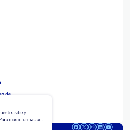
a
so de
uestro sitio y
 -
 Para más información,