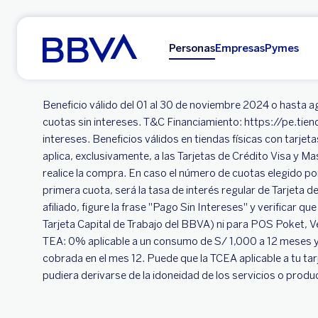
Ir al contenido principal
Personas
Empresas
Pymes
Beneficio válido del 01 al 30 de noviembre 2024 o hasta
cuotas sin intereses. T&C Financiamiento: https://pe.tie
intereses. Beneficios válidos en tiendas físicas con tarj
aplica, exclusivamente, a las Tarjetas de Crédito Visa y 
realice la compra. En caso el número de cuotas elegido por 
primera cuota, será la tasa de interés regular de Tarjeta 
afiliado, figure la frase "Pago Sin Intereses" y verificar q
Tarjeta Capital de Trabajo del BBVA) ni para POS Poket
TEA: 0% aplicable a un consumo de S/ 1,000 a 12 meses 
cobrada en el mes 12. Puede que la TCEA aplicable a tu ta
pudiera derivarse de la idoneidad de los servicios o pr