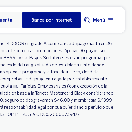
cuenta
Banca por Internet
Menú
hone 14 128GB en grado A como parte de pago hasta en 36
umulable con otras promociones. Aplican 36 pagos sin
dito BBVA - Visa. Pagos Sin Intereses es un programa que
endiendo del rango afiliado del establecimiento donde
no aplica el programa y la tasa de interés, desde la
en el comprobante de pago entregado por establecimiento
ta cuota fija, Tarjetas Empresariales (con excepción de la
lada en base a la Tarjeta Mastercard Black considerando
0.00, seguro de desgravamen S/ 6.00 y membresía S/ 399
 responsabilidad legal por cualquier daño o perjuicio que
ENDAS ISHOP PERU S.A.C Ruc. 20600739477