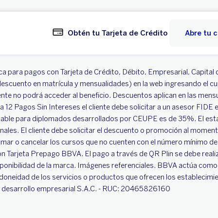
Obtén tu Tarjeta de Crédito
Abre tu 
a para pagos con Tarjeta de Crédito, Débito, Empresarial, Capital 
escuento en matrícula y mensualidades) en la web ingresando el cu
te no podrá acceder al beneficio. Descuentos aplican en las mensua
12 Pagos Sin Intereses el cliente debe solicitar a un asesor FIDE e
able para diplomados desarrollados por CEUPE es de 35%. El estab
nales. El cliente debe solicitar el descuento o promoción al momento
mar o cancelar los cursos que no cuenten con el número mínimo de i
n Tarjeta Prepago BBVA. El pago a través de QR Plin se debe reali
onibilidad de la marca. Imágenes referenciales. BBVA actúa como i
 idoneidad de los servicios o productos que ofrecen los establecimi
 y desarrollo empresarial S.A.C. - RUC: 20465826160