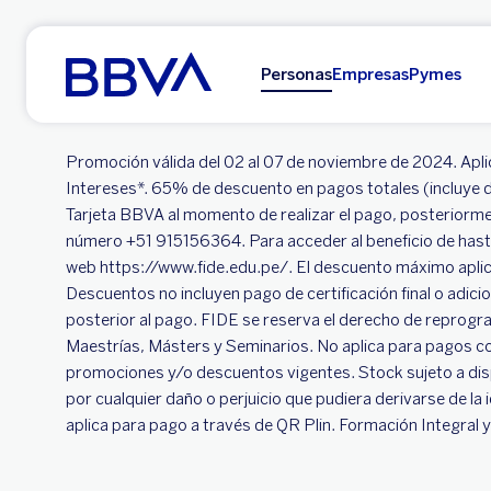
Ir al contenido principal
Personas
Empresas
Pymes
Promoción válida del 02 al 07 de noviembre de 2024. Aplic
Intereses*. 65% de descuento en pagos totales (incluye d
Tarjeta BBVA al momento de realizar el pago, posteriormen
número +51 915156364. Para acceder al beneficio de hasta 
web https://www.fide.edu.pe/. El descuento máximo aplic
Descuentos no incluyen pago de certificación final o adicio
posterior al pago. FIDE se reserva el derecho de reprogra
Maestrías, Másters y Seminarios. No aplica para pagos co
promociones y/o descuentos vigentes. Stock sujeto a disp
por cualquier daño o perjuicio que pudiera derivarse de la
aplica para pago a través de QR Plin. Formación Integral