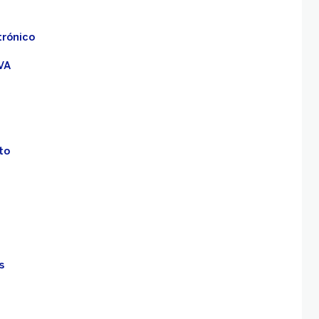
trónico
VA
to
s