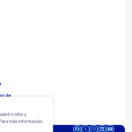
a
so de
uestro sitio y
 -
 Para más información,