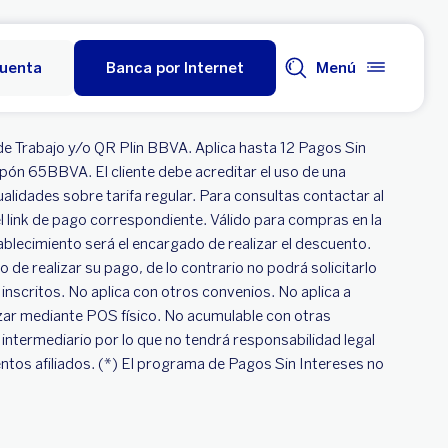
cuenta
Banca por Internet
Menú
de Trabajo y/o QR Plin BBVA. Aplica hasta 12 Pagos Sin
pón 65BBVA. El cliente debe acreditar el uso de una
lidades sobre tarifa regular. Para consultas contactar al
l link de pago correspondiente. Válido para compras en la
lecimiento será el encargado de realizar el descuento.
 de realizar su pago, de lo contrario no podrá solicitarlo
nscritos. No aplica con otros convenios. No aplica a
zar mediante POS físico. No acumulable con otras
ntermediario por lo que no tendrá responsabilidad legal
entos afiliados. (*) El programa de Pagos Sin Intereses no