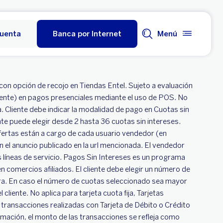
cuenta
Banca por Internet
Menú
on opción de recojo en Tiendas Entel. Sujeto a evaluación
igente) en pagos presenciales mediante el uso de POS. No
da. Cliente debe indicar la modalidad de pago en Cuotas sin
ente puede elegir desde 2 hasta 36 cuotas sin intereses.
fertas están a cargo de cada usuario vendedor (en
n el anuncio publicado en la url mencionada. El vendedor
s líneas de servicio. Pagos Sin Intereses es un programa
 comercios afiliados. El cliente debe elegir un número de
mpra. En caso el número de cuotas seleccionado sea mayor
cliente. No aplica para tarjeta cuota fija, Tarjetas
transacciones realizadas con Tarjeta de Débito o Crédito
rmación, el monto de las transacciones se refleja como