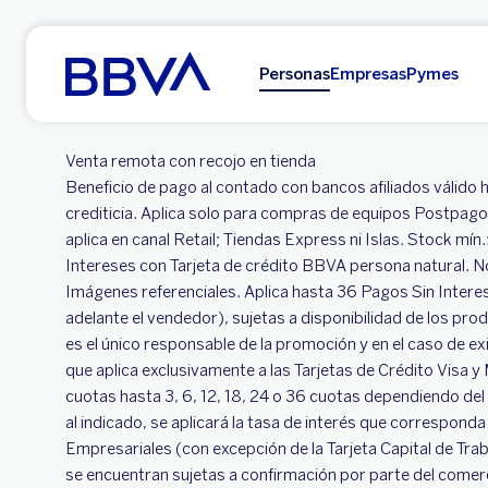
Ir al contenido principal
Personas
Empresas
Pymes
Venta remota con recojo en tienda
Beneficio de pago al contado con bancos afiliados válido 
crediticia. Aplica solo para compras de equipos Postpago
aplica en canal Retail; Tiendas Express ni Islas. Stock mín
Intereses con Tarjeta de crédito BBVA persona natural. No a
Imágenes referenciales. Aplica hasta 36 Pagos Sin Inter
adelante el vendedor), sujetas a disponibilidad de los pro
es el único responsable de la promoción y en el caso de ex
que aplica exclusivamente a las Tarjetas de Crédito Visa 
cuotas hasta 3, 6, 12, 18, 24 o 36 cuotas dependiendo del
al indicado, se aplicará la tasa de interés que corresponda d
Empresariales (con excepción de la Tarjeta Capital de Tr
se encuentran sujetas a confirmación por parte del comerc