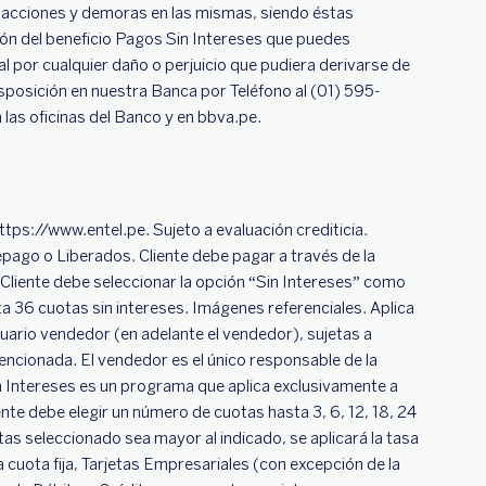
nsacciones y demoras en las mismas, siendo éstas
ción del beneficio Pagos Sin Intereses que puedes
 por cualquier daño o perjuicio que pudiera derivarse de
sposición en nuestra Banca por Teléfono al (01) 595-
las oficinas del Banco y en bbva.pe.
tps://www.entel.pe. Sujeto a evaluación crediticia.
ago o Liberados. Cliente debe pagar a través de la
. Cliente debe seleccionar la opción “Sin Intereses” como
sta 36 cuotas sin intereses. Imágenes referenciales. Aplica
ario vendedor (en adelante el vendedor), sujetas a
mencionada. El vendedor es el único responsable de la
in Intereses es un programa que aplica exclusivamente a
nte debe elegir un número de cuotas hasta 3, 6, 12, 18, 24
as seleccionado sea mayor al indicado, se aplicará la tasa
a cuota fija, Tarjetas Empresariales (con excepción de la