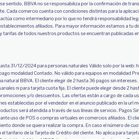
se sentido, BBVA no se responsabiliza por la confirmación de tra
ente. Cada comercio cuenta con condiciones distintas para la aplica
ctúa como intermediario por lo que no tendrá responsabilidad legal
 establecimientos afiliados. Para mayor información estamos a tu di
 tarifas de todos nuestros productos se encuentran publicadas en 
hasta 31/12/2024 para personas naturales Válido solo por la web: ht
pago modalidad Contado. No válido para equipos en modalidad Prep
a natural BBVA. El cliente elegir de 2 hasta 36 pagos sin intereses
riales ni para tarjeta cuota fija. El cliente puede elegir desde 2 ha
promociones y/o descuentos. Las ofertas están a cargo de cada usu
nes establecidas por el vendedor en el anuncio publicado en la url 
productos será atendida a través de sus líneas de servicio. Pagos S
ante uso de POS o compras virtuales en comercios afiliados. El clie
iento donde se quiera realizar la compra. En caso el número de cuot
 tarifario de la Tarjeta de Crédito del cliente. No aplica para tarjet