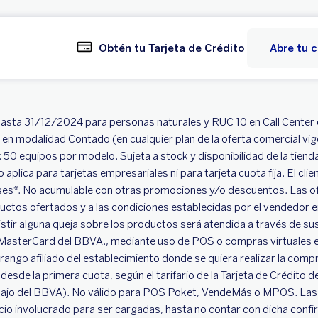
Obtén tu Tarjeta de Crédito
Abre tu 
hasta 31/12/2024 para personas naturales y RUC 10 en Call Center c
 en modalidad Contado (en cualquier plan de la oferta comercial v
.: 50 equipos por modelo. Sujeta a stock y disponibilidad de la tien
plica para tarjetas empresariales ni para tarjeta cuota fija. El cli
eses*. No acumulable con otras promociones y/o descuentos. Las o
ductos ofertados y a las condiciones establecidas por el vendedor e
istir alguna queja sobre los productos será atendida a través de su
y MasterCard del BBVA., mediante uso de POS o compras virtuales en
 rango afiliado del establecimiento donde se quiera realizar la co
esde la primera cuota, según el tarifario de la Tarjeta de Crédito del 
abajo del BBVA). No válido para POS Poket, VendeMás o MPOS. Las 
io involucrado para ser cargadas, hasta no contar con dicha confi