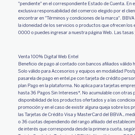
"pendiente" en el correspondiente Estado de Cuenta. En e
exclusiva responsabilidad del comercio elegido por el cli
encontrar en "Términos y condiciones de la marca". BBVA a
la idoneidad de los servicios o productos que ofrecen los
0000 o puedes ingresar a nuestra página Web. Las tasas y
Venta 100% Digital Web Entel
Beneficio de pago al contado con bancos afiliados válido 
Solo válido para Accesorios y equipos en modalidad Post
pasarela de pago en entel.pe con tarjeta de crédito person
plan Pago en la plataforma. No aplica para tarjetas empresa
hasta 36 Pagos Sin Intereses*. No acumulable con otras 
disponibilidad de los productos ofertados y a las condicio
promoción y en el caso de existir alguna queja sobre los 
las Tarjetas de Crédito Visa y MasterCard del BBVA., medi
o 36 cuotas dependiendo del rango afiliado del establecim
de interés que corresponda desde la primera cuota, según el