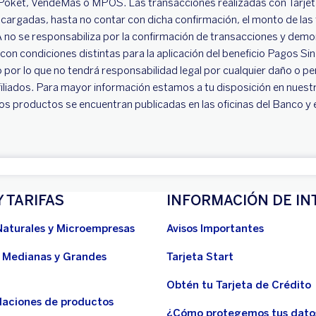
 Poket, VendeMás o MPOS. Las transacciones realizadas con Tarjeta
cargadas, hasta no contar con dicha confirmación, el monto de las 
no se responsabiliza por la confirmación de transacciones y demor
 con condiciones distintas para la aplicación del beneficio Pagos S
or lo que no tendrá responsabilidad legal por cualquier daño o perj
filiados. Para mayor información estamos a tu disposición en nues
os productos se encuentran publicadas en las oficinas del Banco y 
Y TARIFAS
INFORMACIÓN DE IN
Naturales y Microempresas
Avisos Importantes
 Medianas y Grandes
Tarjeta Start
Obtén tu Tarjeta de Crédito
aciones de productos
¿Cómo protegemos tus dato