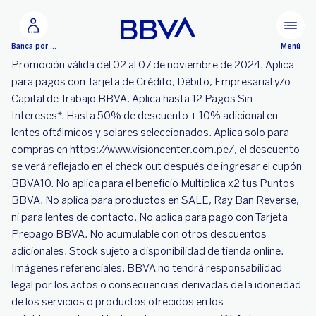
Ir al contenido principal
Menú
Banca por Internet
Promoción válida del 02 al 07 de noviembre de 2024. Aplica
para pagos con Tarjeta de Crédito, Débito, Empresarial y/o
Capital de Trabajo BBVA. Aplica hasta 12 Pagos Sin
Intereses*. Hasta 50% de descuento + 10% adicional en
lentes oftálmicos y solares seleccionados. Aplica solo para
compras en https://www.visioncenter.com.pe/, el descuento
se verá reflejado en el check out después de ingresar el cupón
BBVA10. No aplica para el beneficio Multiplica x2 tus Puntos
BBVA. No aplica para productos en SALE, Ray Ban Reverse,
ni para lentes de contacto. No aplica para pago con Tarjeta
Prepago BBVA. No acumulable con otros descuentos
adicionales. Stock sujeto a disponibilidad de tienda online.
Imágenes referenciales. BBVA no tendrá responsabilidad
legal por los actos o consecuencias derivadas de la idoneidad
de los servicios o productos ofrecidos en los