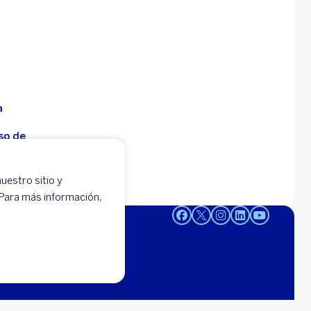
a
so de
uestro sitio y
 -
 Para más información,
95-0000