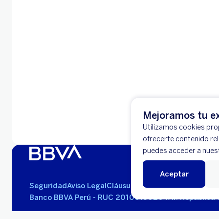
Mejoramos tu ex
Utilizamos cookies prop
ofrecerte contenido re
puedes acceder a nues
Aceptar
Seguridad
Aviso Legal
Cláusulas Generales de Contra
Banco BBVA Perú - RUC 20100130204
Av. República