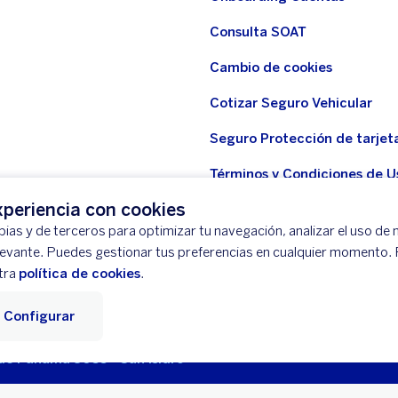
Consulta SOAT
Cambio de cookies
Cotizar Seguro Vehicular
Seguro Protección de tarjet
Términos y Condiciones de U
WhatsApp BBVA
periencia con cookies
ias y de terceros para optimizar tu navegación, analizar el uso de n
Seguro Protección de tarjeta
levante. Puedes gestionar tus preferencias en cualquier momento.
Seguridad
tra
política de cookies
.
Configurar
tación
Mapa del Sitio
Libro de Reclamaciones
Llámanos (01) 5
 de Panamá 3055 - San Isidro