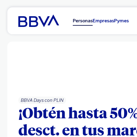
Ir al contenido principal
Personas
Empresas
Pymes
BBVA Days con PLIN
¡Obtén hasta 50%
desct. en tus ma