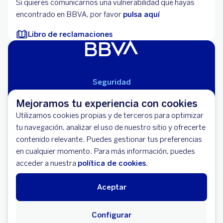
Si quieres comunicarnos una vulnerabilidad que hayas
encontrado en BBVA, por favor
pulsa aquí
Libro de reclamaciones
Seguridad
Aviso Legal
Mejoramos tu experiencia con cookies
Cláusulas Generales de Contratación
Utilizamos cookies propias y de terceros para optimizar
Mapa del Sitio
tu navegación, analizar el uso de nuestro sitio y ofrecerte
Libro de Reclamaciones
contenido relevante. Puedes gestionar tus preferencias
Llámanos (01) 595-0000
en cualquier momento. Para más información, puedes
Banco BBVA Perú - RUC 20100130204
acceder a nuestra
política de cookies
.
Av. República de Panamá 3055 - San Isidro
Aceptar
Configurar