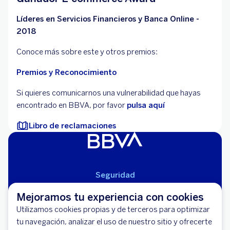
Líderes en Servicios Financieros y Banca Online -
2018
Conoce más sobre este y otros premios:
Premios y Reconocimiento
Si quieres comunicarnos una vulnerabilidad que hayas
encontrado en BBVA, por favor
pulsa aquí
Libro de reclamaciones
Seguridad
Aviso Legal
Mejoramos tu experiencia con cookies
Cláusulas Generales de Contratación
Utilizamos cookies propias y de terceros para optimizar
Mapa del Sitio
tu navegación, analizar el uso de nuestro sitio y ofrecerte
Libro de Reclamaciones