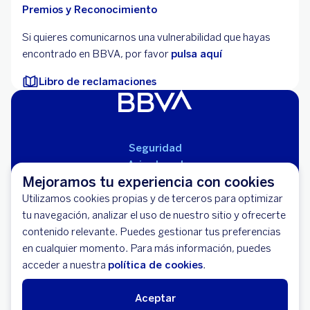
Premios y Reconocimiento
Si quieres comunicarnos una vulnerabilidad que hayas
encontrado en BBVA, por favor
pulsa aquí
Libro de reclamaciones
Seguridad
Aviso Legal
Mejoramos tu experiencia con cookies
Cláusulas Generales de Contratación
Mapa del Sitio
Utilizamos cookies propias y de terceros para optimizar
Libro de Reclamaciones
tu navegación, analizar el uso de nuestro sitio y ofrecerte
Llámanos (01) 595-0000
contenido relevante. Puedes gestionar tus preferencias
Banco BBVA Perú - RUC 20100130204
en cualquier momento. Para más información, puedes
Av. República de Panamá 3055 - San Isidro
acceder a nuestra
política de cookies
.
Aceptar