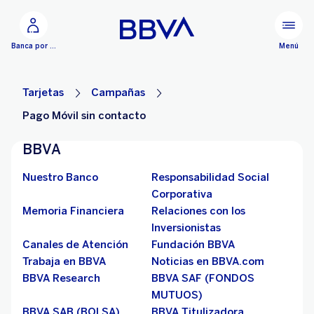
Ir al contenido principal
Menú
Banca por Internet
Tarjetas
Campañas
Pago Móvil sin contacto
BBVA
Nuestro Banco
Responsabilidad Social
Corporativa
Memoria Financiera
Relaciones con los
Inversionistas
Canales de Atención
Fundación BBVA
Trabaja en BBVA
Noticias en BBVA.com
BBVA Research
BBVA SAF (FONDOS
MUTUOS)
BBVA SAB (BOLSA)
BBVA Titulizadora