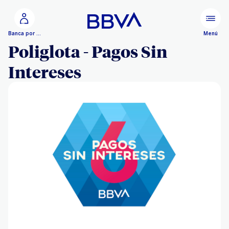
Ir al contenido principal
Menú
Banca por Internet
Poliglota - Pagos Sin
Intereses