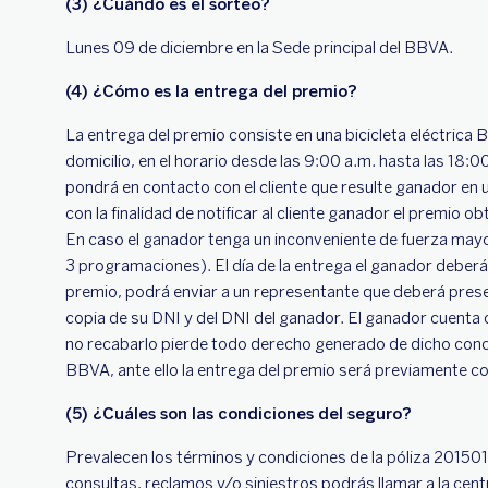
(3) ¿Cuándo es el sorteo?
Lunes 09 de diciembre en la Sede principal del BBVA.
(4) ¿Cómo es la entrega del premio?
La entrega del premio consiste en una bicicleta eléctrica 
domicilio, en el horario desde las 9:00 a.m. hasta las 18:0
pondrá en contacto con el cliente que resulte ganador en u
con la finalidad de notificar al cliente ganador el premio 
En caso el ganador tenga un inconveniente de fuerza may
3 programaciones). El día de la entrega el ganador deberá
premio, podrá enviar a un representante que deberá presen
copia de su DNI y del DNI del ganador. El ganador cuenta 
no recabarlo pierde todo derecho generado de dicho concur
BBVA, ante ello la entrega del premio será previamente co
(5) ¿Cuáles son las condiciones del seguro?
Prevalecen los términos y condiciones de la póliza 201
consultas, reclamos y/o siniestros podrás llamar a la centr