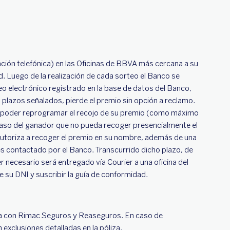
ación telefónica) en las Oficinas de BBVA más cercana a su
ud. Luego de la realización de cada sorteo el Banco se
reo electrónico registrado en la base de datos del Banco,
s plazos señalados, pierde el premio sin opción a reclamo.
ra poder reprogramar el recojo de su premio (como máximo
l caso del ganador que no pueda recoger presencialmente el
 autoriza a recoger el premio en su nombre, además de una
es contactado por el Banco. Transcurrido dicho plazo, de
 necesario será entregado vía Courier a una oficina del
e su DNI y suscribir la guía de conformidad.
da con Rimac Seguros y Reaseguros. En caso de
 exclusiones detalladas en la póliza.