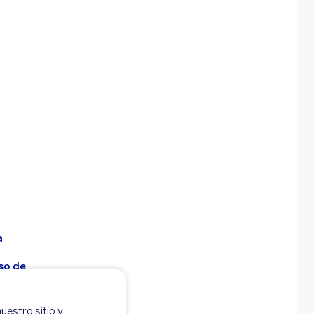
a
so de
uestro sitio y
 -