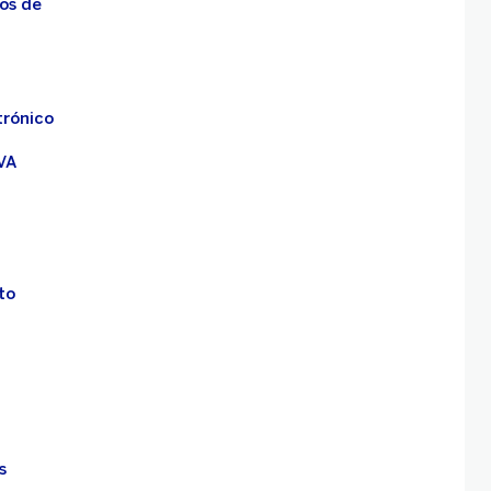
os de
trónico
VA
to
s