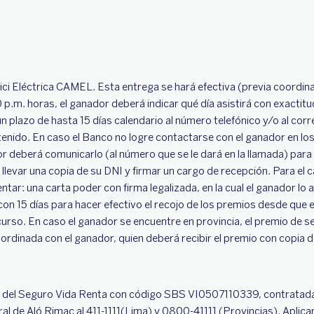
Bici Eléctrica CAMEL. Esta entrega se hará efectiva (previa coordin
0 p.m. horas, el ganador deberá indicar qué día asistirá con exactit
n plazo de hasta 15 días calendario al número telefónico y/o al cor
obtenido. En caso el Banco no logre contactarse con el ganador en lo
or deberá comunicarlo (al número que se le dará en la llamada) pa
 llevar una copia de su DNI y firmar un cargo de recepción. Para e
tar: una carta poder con firma legalizada, en la cual el ganador lo
con 15 días para hacer efectivo el recojo de los premios desde que 
so. En caso el ganador se encuentre en provincia, el premio de ser
ordinada con el ganador, quien deberá recibir el premio con copia d
501 del Seguro Vida Renta con código SBS VI0507110339, contrata
al de Aló Rimac al 411-1111(Lima) y 0800-41111 (Provincias). Aplican