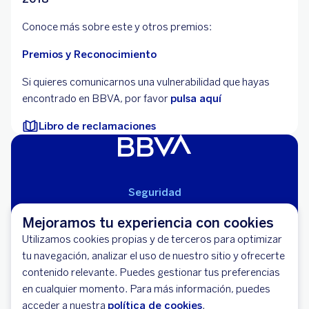
Conoce más sobre este y otros premios:
Premios y Reconocimiento
Si quieres comunicarnos una vulnerabilidad que hayas
encontrado en BBVA, por favor
pulsa aquí
Libro de reclamaciones
Seguridad
Aviso Legal
Mejoramos tu experiencia con cookies
Cláusulas Generales de Contratación
Utilizamos cookies propias y de terceros para optimizar
Mapa del Sitio
tu navegación, analizar el uso de nuestro sitio y ofrecerte
Libro de Reclamaciones
contenido relevante. Puedes gestionar tus preferencias
Llámanos (01) 595-0000
en cualquier momento. Para más información, puedes
Banco BBVA Perú - RUC 20100130204
acceder a nuestra
política de cookies
.
Av. República de Panamá 3055 - San Isidro