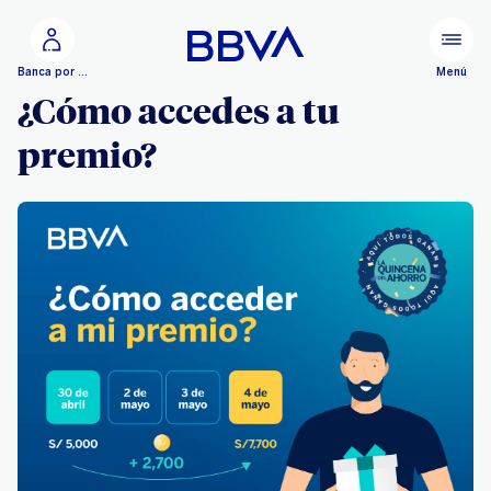
Ir al contenido principal
Menú
Banca por Internet
¿Cómo accedes a tu
premio?