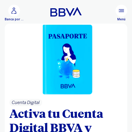
Ir al contenido principal
Menú
Banca por Internet
Cuenta Digital
Activa tu Cuenta
Digital BBVA y