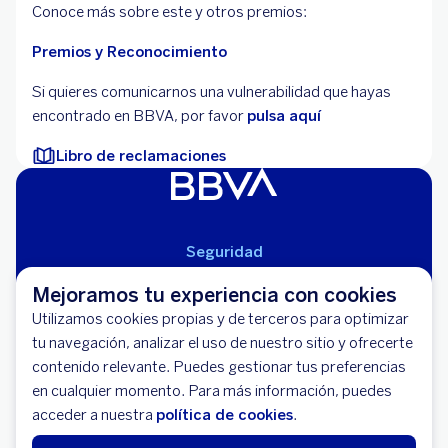
Conoce más sobre este y otros premios:
Premios y Reconocimiento
Si quieres comunicarnos una vulnerabilidad que hayas
encontrado en BBVA, por favor
pulsa aquí
Libro de reclamaciones
Seguridad
Aviso Legal
Mejoramos tu experiencia con cookies
Cláusulas Generales de Contratación
Utilizamos cookies propias y de terceros para optimizar
Mapa del Sitio
tu navegación, analizar el uso de nuestro sitio y ofrecerte
Libro de Reclamaciones
contenido relevante. Puedes gestionar tus preferencias
Llámanos (01) 595-0000
en cualquier momento. Para más información, puedes
Banco BBVA Perú - RUC 20100130204
acceder a nuestra
política de cookies
.
Av. República de Panamá 3055 - San Isidro