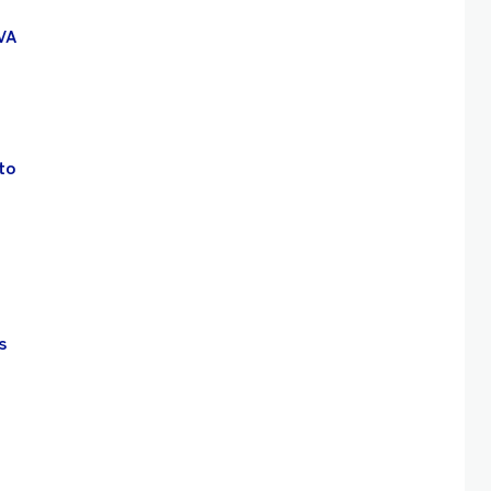
VA
to
s