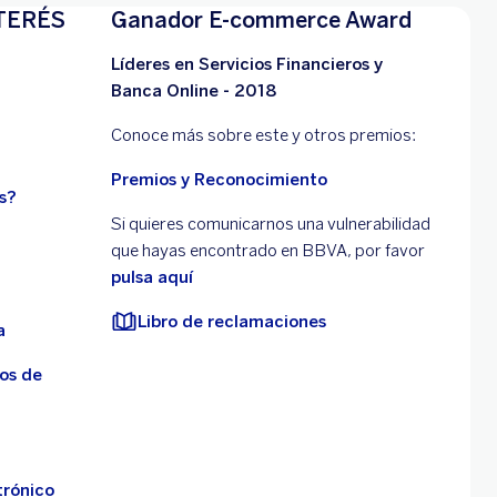
que tu dinero trabaje
TERÉS
Ganador E-commerce Award
para tus metas
Líderes en Servicios Financieros y
Banca Online - 2018
Conoce más sobre este y otros premios:
Cómo construir tu
inversión paso a paso
Premios y Reconocimiento
s?
Si quieres comunicarnos una vulnerabilidad
que hayas encontrado en BBVA, por favor
pulsa aquí
Libro de reclamaciones
a
os de
trónico