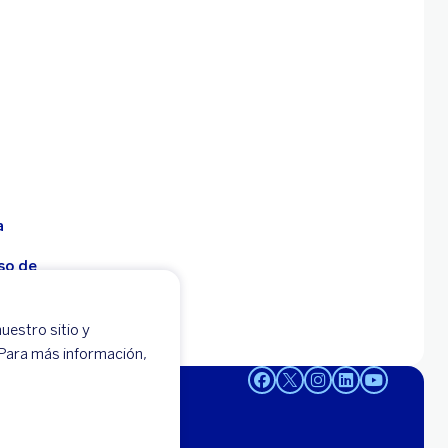
a
so de
uestro sitio y
 -
 Para más información,