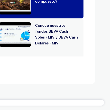
compuesto?
Conoce nuestros
fondos BBVA Cash
Soles FMIV y BBVA Cash
Dólares FMIV
El primer paso para
transformar tu dinero
en metas cumplidas
¿Qué hacer con el
retiro de tu AFP? Haz