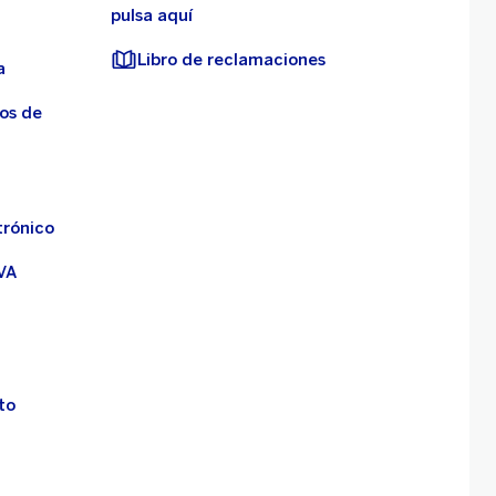
pulsa aquí
Libro de reclamaciones
a
os de
trónico
VA
to