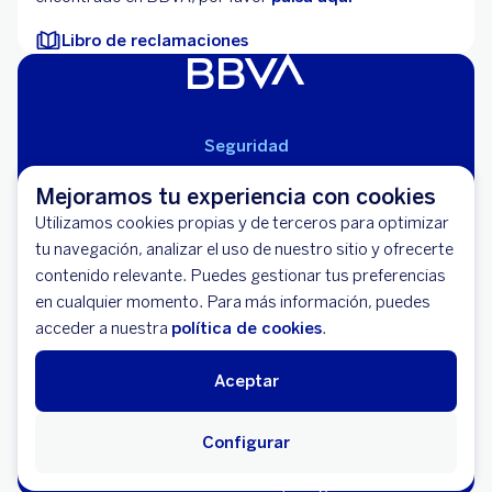
Libro de reclamaciones
Seguridad
Aviso Legal
Mejoramos tu experiencia con cookies
Cláusulas Generales de Contratación
Utilizamos cookies propias y de terceros para optimizar
Mapa del Sitio
tu navegación, analizar el uso de nuestro sitio y ofrecerte
Libro de Reclamaciones
contenido relevante. Puedes gestionar tus preferencias
Llámanos (01) 595-0000
en cualquier momento. Para más información, puedes
Banco BBVA Perú - RUC 20100130204
acceder a nuestra
política de cookies
.
Av. República de Panamá 3055 - San Isidro
Aceptar
Configurar
© 2026 Banco Bilbao Vizcaya Argentaria, S.A.