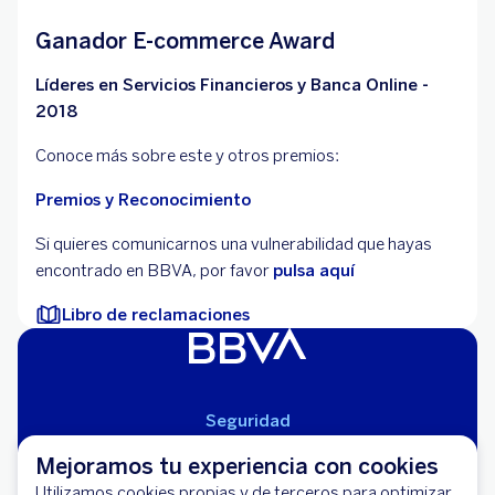
Ganador E-commerce Award
Líderes en Servicios Financieros y Banca Online -
2018
Conoce más sobre este y otros premios:
Premios y Reconocimiento
Si quieres comunicarnos una vulnerabilidad que hayas
encontrado en BBVA, por favor
pulsa aquí
Libro de reclamaciones
Seguridad
Aviso Legal
Mejoramos tu experiencia con cookies
Cláusulas Generales de Contratación
Utilizamos cookies propias y de terceros para optimizar