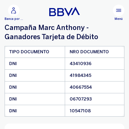
Ir al contenido principal
Menú
Banca por Internet
Campaña Marc Anthony -
Ganadores Tarjeta de Débito
TIPO DOCUMENTO
NRO DOCUMENTO
DNI
43410936
DNI
41984345
DNI
40667554
DNI
06707293
DNI
10547108