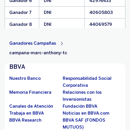
Ganador 6
DNI
42974433
Ganador 7
DNI
40605803
Ganador 8
DNI
44069579
Ganador 9
DNI
70305019
Ganadores Campañas
Ganador 10
DNI
10647447
campana-marc-anthony-tc
BBVA
Nuestro Banco
Responsabilidad Social
Corporativa
Memoria Financiera
Relaciones con los
Inversionistas
Canales de Atención
Fundación BBVA
Trabaja en BBVA
Noticias en BBVA.com
BBVA Research
BBVA SAF (FONDOS
MUTUOS)