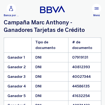
Ir al contenido principal
Menú
Banca por Internet
Campaña Marc Anthony -
Ganadores Tarjetas de Crédito
Tipo de
# de
documento
documento
Ganador 1
DNI
07919131
Ganador 2
DNI
40812393
Ganador 3
DNI
40027344
Ganador 4
DNI
44586135
Ganador 5
DNI
41632254