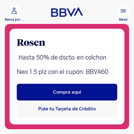
Ir al contenido principal
Menú
Banca por Internet
Rosen
Hasta 50%
de dscto. e
n colchon
Neo 1.5 plz con el cupón: BBVA60
Compra aquí
Pide tu Tarjeta de Crédito