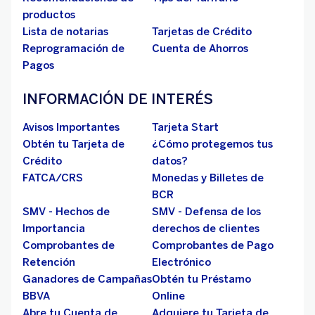
productos
Lista de notarias
Tarjetas de Crédito
Reprogramación de
Cuenta de Ahorros
Pagos
INFORMACIÓN DE INTERÉS
Avisos Importantes
Tarjeta Start
Obtén tu Tarjeta de
¿Cómo protegemos tus
Crédito
datos?
FATCA/CRS
Monedas y Billetes de
BCR
SMV - Hechos de
SMV - Defensa de los
Importancia
derechos de clientes
Comprobantes de
Comprobantes de Pago
Retención
Electrónico
Ganadores de Campañas
Obtén tu Préstamo
BBVA
Online
Abre tu Cuenta de
Adquiere tu Tarjeta de