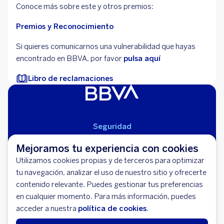
Conoce más sobre este y otros premios:
Premios y Reconocimiento
Si quieres comunicarnos una vulnerabilidad que hayas
encontrado en BBVA, por favor
pulsa aquí
Libro de reclamaciones
Seguridad
Aviso Legal
Mejoramos tu experiencia con cookies
Cláusulas Generales de Contratación
Utilizamos cookies propias y de terceros para optimizar
Mapa del Sitio
tu navegación, analizar el uso de nuestro sitio y ofrecerte
Libro de Reclamaciones
contenido relevante. Puedes gestionar tus preferencias
Llámanos (01) 595-0000
en cualquier momento. Para más información, puedes
Banco BBVA Perú - RUC 20100130204
acceder a nuestra
política de cookies
.
Av. República de Panamá 3055 - San Isidro