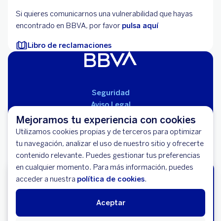
Si quieres comunicarnos una vulnerabilidad que hayas
encontrado en BBVA, por favor
pulsa aquí
Libro de reclamaciones
Seguridad
Aviso Legal
Cláusulas Generales de Contratación
Mejoramos tu experiencia con cookies
Mapa del Sitio
Utilizamos cookies propias y de terceros para optimizar
Libro de Reclamaciones
tu navegación, analizar el uso de nuestro sitio y ofrecerte
Llámanos (01) 595-0000
contenido relevante. Puedes gestionar tus preferencias
Banco BBVA Perú - RUC 20100130204
en cualquier momento. Para más información, puedes
¡Asegura y llena el tanque!
Av. República de Panamá 3055 - San Isidro
acceder a nuestra
política de cookies
.
Hasta S/200 en combustible con
tu Seguro Vehicular
Aceptar