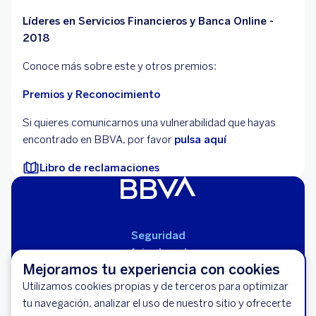
Líderes en Servicios Financieros y Banca Online -
2018
Conoce más sobre este y otros premios:
Premios y Reconocimiento
Si quieres comunicarnos una vulnerabilidad que hayas
encontrado en BBVA, por favor
pulsa aquí
Libro de reclamaciones
Seguridad
Aviso Legal
Mejoramos tu experiencia con cookies
Solicita tu Tarjeta de Crédito BBVA
Cláusulas Generales de Contratación
Utilizamos cookies propias y de terceros para optimizar
Miles de descuentos y Paga en Cuotas
Mapa del Sitio
tu navegación, analizar el uso de nuestro sitio y ofrecerte
sin Intereses.
Libro de Reclamaciones