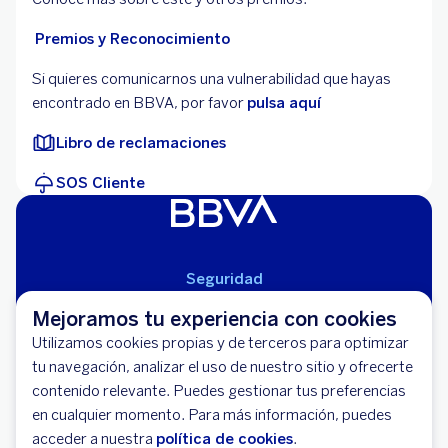
Premios y Reconocimiento
Si quieres comunicarnos una vulnerabilidad que hayas
encontrado en BBVA, por favor
pulsa aquí
Libro de reclamaciones
SOS Cliente
Seguridad
Aviso Legal
Mejoramos tu experiencia con cookies
Cláusulas Generales de Contratación
Utilizamos cookies propias y de terceros para optimizar
Mapa del Sitio
tu navegación, analizar el uso de nuestro sitio y ofrecerte
Políticas de Privacidad
contenido relevante. Puedes gestionar tus preferencias
Libro de Reclamaciones
en cualquier momento. Para más información, puedes
Banco BBVA Perú - RUC 20100130204
acceder a nuestra
política de cookies
.