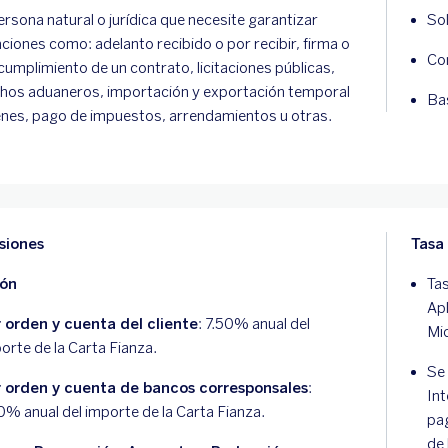
ersona natural o jurídica que necesite garantizar
Sol
aciones como: adelanto recibido o por recibir, firma o
Co
cumplimiento de un contrato, licitaciones públicas,
hos aduaneros, importación y exportación temporal
Bas
enes, pago de impuestos, arrendamientos u otras.
siones
Tasa
ión
Tas
Ap
 orden y cuenta del cliente
: 7.50% anual del
Mi
orte de la Carta Fianza.
Se 
r orden y cuenta de bancos corresponsales
:
Int
0% anual del importe de la Carta Fianza.
pa
de 