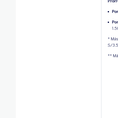
Prór
Por
Po
1.5
* Más
S/3.5
** Má