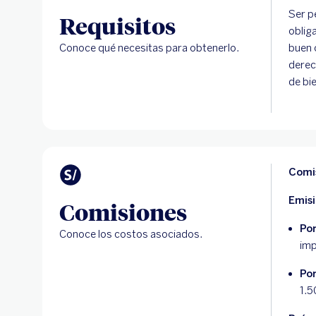
Ser p
Requisitos
oblig
Conoce qué necesitas para obtenerlo.
buen 
derec
de bi
Comi
Emis
Comisiones
Por
Conoce los costos asociados.
imp
Po
1.5