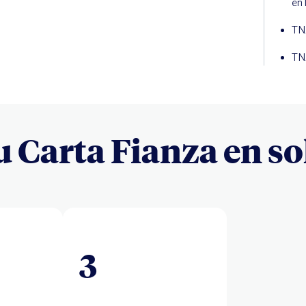
en 
TN
TN
tu Carta Fianza en so
3