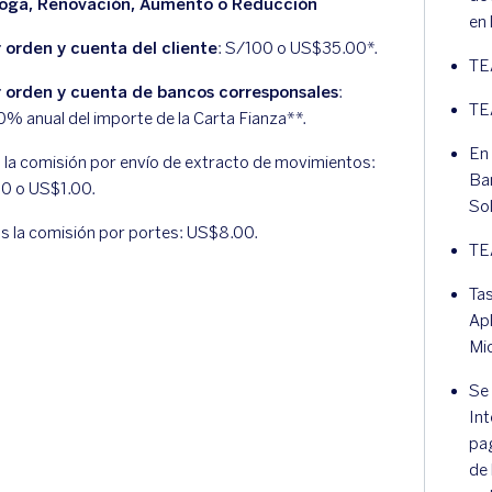
roga, Renovación, Aumento o Reducción
en 
 orden y cuenta del cliente
: S/100 o US$35.00*.
TE
r orden y cuenta de bancos corresponsales
:
TE
0% anual del importe de la Carta Fianza**.
En
 la comisión por envío de extracto de movimientos:
Ba
0 o US$1.00.
So
s la comisión por portes: US$8.00.
TE
Ta
Ap
Mi
Se 
Int
pa
de 