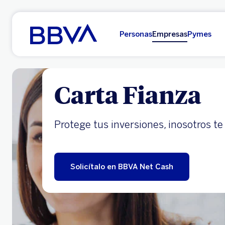
Ir al contenido principal
Personas
Empresas
Pymes
Carta Fianza
Protege tus inversiones, ¡nosotros t
Solicítalo en BBVA Net Cash