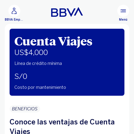
Ir al contenido principal
Menú
BBVA Empresas
Cuenta Viajes
US$4,000
Línea de crédito mínima
S/0
Costo por mantenimiento
BENEFICIOS
Conoce las ventajas de Cuenta
Viajes