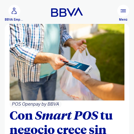
Ir al contenido principal
Menú
BBVA Empresas
POS Openpay by BBVA
Con
Smart POS
tu
negocio crece sin